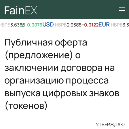
USD
EUR
3.6365
↓
-0.0076
НБРБ
2.9386
↑
+0.0122
НБРБ
3.3908
↑
+
Публичная оферта
(предложение) о
заключении договора на
организацию процесса
выпуска цифровых знаков
(токенов)
УТВЕРЖДАЮ