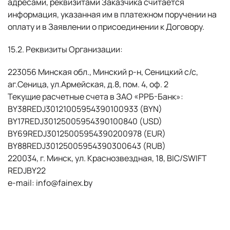
адресами, реквизитами Заказчика считается
информация, указанная им в платежном поручении на
оплату и в Заявлении о присоединении к Договору.
15.2. Реквизиты Организации:
223056 Минская обл., Минский р-н, Сеницкий с/с,
аг.Сеница, ул.Армейская, д.8, пом. 4, оф. 2
Текущие расчетные счета в ЗАО «РРБ-Банк»:
BY38REDJ30121005954390100933 (BYN)
BY17REDJ30125005954390100840 (USD)
BY69REDJ30125005954390200978 (EUR)
BY88REDJ30125005954390300643 (RUB)
220034, г. Минск, ул. Краснозвездная, 18, BIC/SWIFT
REDJBY22
e-mail: info@fainex.by