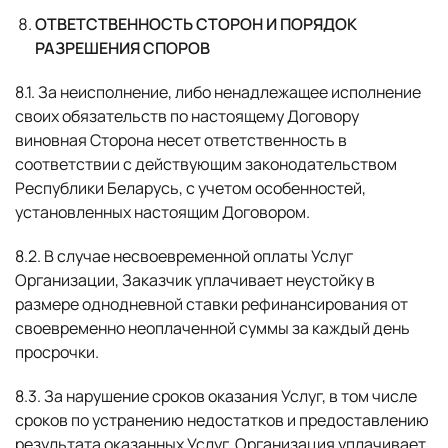
ОТВЕТСТВЕННОСТЬ СТОРОН И ПОРЯДОК
РАЗРЕШЕНИЯ СПОРОВ
8.1. За неисполнение, либо ненадлежащее исполнение
своих обязательств по настоящему Договору
виновная Сторона несет ответственность в
соответствии с действующим законодательством
Республики Беларусь, с учетом особенностей,
установленных настоящим Договором.
8.2. В случае несвоевременной оплаты Услуг
Организации, Заказчик уплачивает неустойку в
размере однодневной ставки рефинансирования от
своевременно неоплаченной суммы за каждый день
Имя
просрочки.
8.3. За нарушение сроков оказания Услуг, в том числе
В данный момент платформа
Номер телефона
сроков по устранению недостатков и предоставлению
находится в разработке,
результата оказанных Услуг, Организация уплачивает