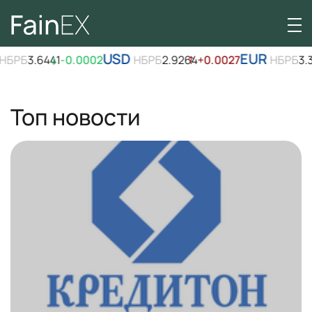
USD
EUR
Б
3.6441
↓
-0.0002
НБРБ
2.9264
↑
+0.0027
НБРБ
3.3767
↑
Топ новости