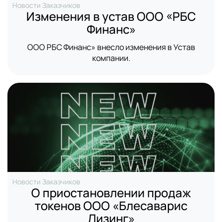
Новости Заказчиков
запуске!
Изменения в устав ООО «РБС
Email
Финанс»
ООО РБС Финанс» внесло изменения в Устав
Вопрос
компании.
Согласие
на обработку персональных данных
Новости Заказчиков
О приостановлении продаж
токенов ООО «Блесаварис
Лизинг»