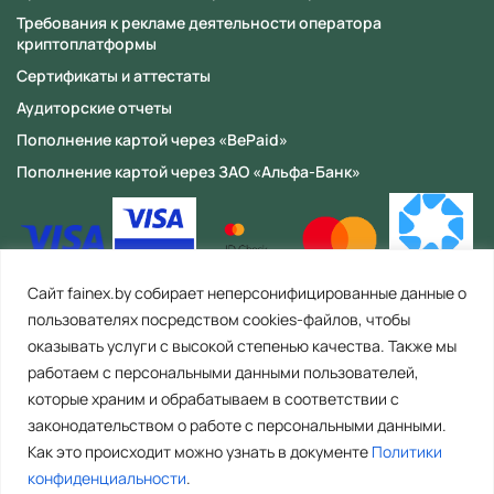
Требования к рекламе деятельности оператора
криптоплатформы
Сертификаты и аттестаты
Аудиторские отчеты
Пополнение картой через «BePaid»
Пополнение картой через ЗАО «Альфа-Банк»
Сайт fainex.by собирает неперсонифицированные данные о
пользователях посредством cookies-файлов, чтобы
оказывать услуги с высокой степенью качества. Также мы
работаем с персональными данными пользователей,
которые храним и обрабатываем в соответствии с
законодательством о работе с персональными данными.
Как это происходит можно узнать в документе
Политики
ООО «Файнекс» Республика Беларусь, 223056, Минская область,
Минский район, с/с Сеницкий, аг. Сеница, ул. Армейская, д. 8, пом. 4
конфиденциальности
.
(офис 2). Тел. контакт центра: +375 29 392 44 67 (Время работы: пн-пт. с