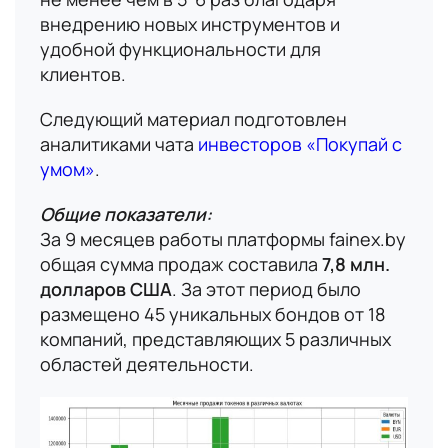
внедрению новых инструментов и
удобной функциональности для
клиентов.
Имя
Следующий материал подготовлен
аналитиками чата
инвесторов «Покупай с
умом»
.
В данный момент платформа
Номер телефона
находится в разработке,
Общие показатели:
следите за новостями о
За 9 месяцев работы платформы fainex.by
запуске!
общая сумма продаж составила
7,8 млн.
Email
долларов США
. За этот период было
размещено 45 уникальных бондов от 18
компаний, представляющих 5 различных
Вопрос
областей деятельности.