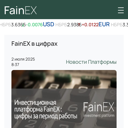
USD
EUR
БРБ
3.6365
↓
-0.0076
НБРБ
2.9386
↑
+0.0122
НБРБ
3.39
FainEX в цифрах
2 июля 2025
Новости Платформы
8:37