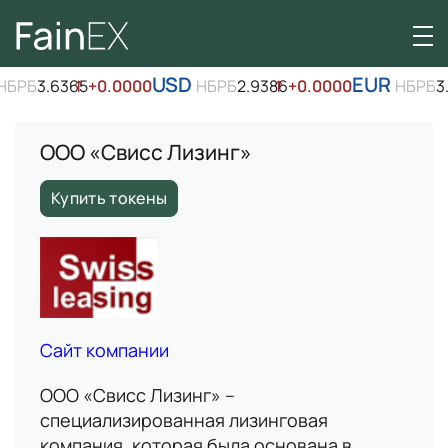
USD
EUR
РБ
3.6365
↑
+0.0000
НБРБ
2.9386
↑
+0.0000
НБРБ
3.3
ООО «Свисс Лизинг»
Купить токены
Сайт компании
ООО «Свисс Лизинг» –
специализированная лизинговая
компания, которая была основана в