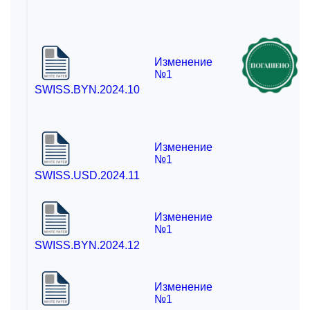
Изменение
№1
SWISS.BYN.2024.10
Изменение
№1
SWISS.USD.2024.11
Имя
Изменение
№1
В данный момент платформа
SWISS.BYN.2024.12
Номер телефона
находится в разработке,
следите за новостями о
Изменение
запуске!
№1
Email