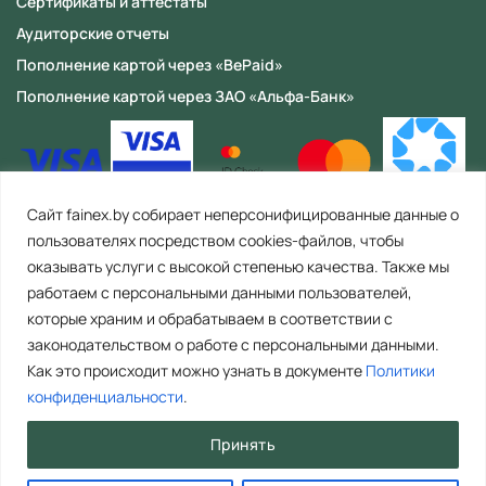
Сертификаты и аттестаты
Аудиторские отчеты
Пополнение картой через «BePaid»
Пополнение картой через ЗАО «Альфа-Банк»
Сайт fainex.by собирает неперсонифицированные данные о
пользователях посредством cookies-файлов, чтобы
оказывать услуги с высокой степенью качества. Также мы
работаем с персональными данными пользователей,
которые храним и обрабатываем в соответствии с
законодательством о работе с персональными данными.
Как это происходит можно узнать в документе
Политики
ООО «Файнекс» Республика Беларусь, 223056, Минская область,
Минский район, с/с Сеницкий, аг. Сеница, ул. Армейская, д. 8, пом. 4
конфиденциальности
.
(офис 2). Тел. контакт центра: +375 29 392 44 67 (Время работы: пн-пт. с
8.00 до 17.00). E-mail: info@fainex.by. Свидетельство о государственной
Принять
регистрации №692211253, выдано Минским райисполкомом 16.09.2022
ООО «Файнекс» является резидентом Парка высоких технологий
(свидетельство о регистрации № 0001657 от 01.07.2024)