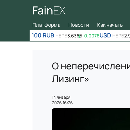
Платформа
Новости
Как начать
100 RUB
USD
НБРБ
3.6365
↓
-0.0076
НБРБ
2.
О неперечислени
Лизинг»
14 января
2026 16:26