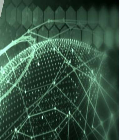
Имя
В данный момент платформа
Номер телефона
находится в разработке, следите
за новостями о запуске!
Email