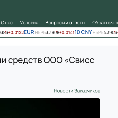
О нас
Условия
Вопросы и ответы
Обратная с
EUR
10 CNY
9386
↑
+0.0122
НБРБ
3.3908
↑
+0.0141
НБРБ
4.3906
↑
и средств ООО «Свисс
Новости Заказчиков