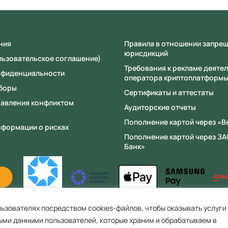
ния
Правила в отношении запре
юрисдикций
льзовательское соглашение)
Требования к рекламе деяте
нфиденциальности
оператора криптоплатформ
сборы
Сертификаты и аттестаты
равления конфликтом
Аудиторские отчеты
Пополнение картой через «B
нформации о рисках
Пополнение картой через ЗА
Банк»
ьзователях посредством cookies-файлов, чтобы оказывать услуги
ь, Минский район, с/с Сеницкий, аг. Сеница, ул. Армейская, д. 8, пом. 4 (офис
ыми данными пользователей, которые храним и обрабатываем в
. Свидетельство о государственной регистрации №692211253, выдано Минским р