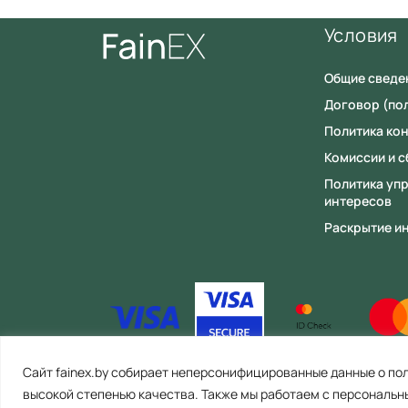
Условия
Общие сведе
Договор (по
Политика ко
Комиссии и 
Политика уп
интересов
Раскрытие и
Сайт fainex.by собирает неперсонифицированные данные о пол
ООО «Файнекс» Республика Беларусь, 223056, Минская област
высокой степенью качества. Также мы работаем с персональн
работы: пн-пт. с 8.00 до 17.00). E-mail: info@fainex.by