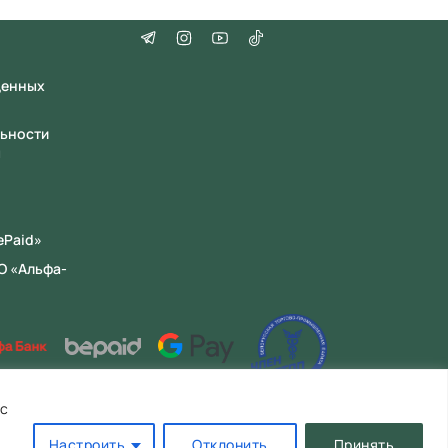
щенных
льности
ы
ePaid»
О «Альфа-
 с
 2). Тел. контакт центра: +375 29 392 44 67 (Время
айисполкомом 16.09.2022 ООО «Файнекс» является
Настроить
Отклонить
Принять