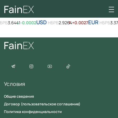
USD
EUR
БРБ
3.6441
↓
-0.0002
НБРБ
2.9264
↑
+0.0027
НБРБ
3.37
Условия
Общие сведения
Имя
Договор (пользовательское соглашение)
Политика конфиденциальности
В данный момент платформа