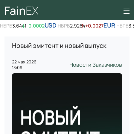
USD
EUR
НБРБ
3.6441
↓
-0.0002
НБРБ
2.9264
↑
+0.0027
НБРБ
3.3
Новый эмитент и новый выпуск
22 мая 2026
Новости Заказчиков
13:09