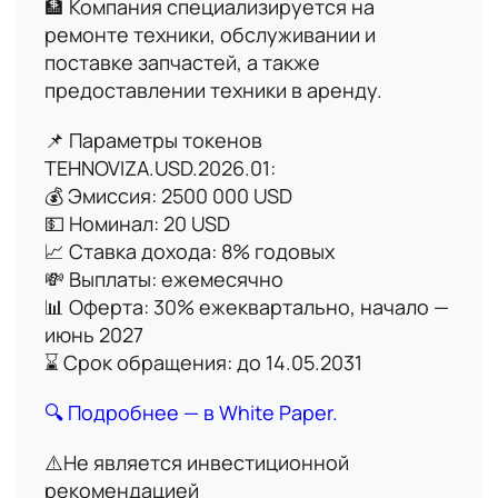
🏦 Компания специализируется на
ремонте техники, обслуживании и
поставке запчастей, а также
предоставлении техники в аренду.
📌 Параметры токенов
TEHNOVIZA.USD.2026.01:
Имя
💰 Эмиссия: 2500 000 USD
💵 Номинал: 20 USD
В данный момент платформа
📈 Ставка дохода: 8% годовых
Номер телефона
находится в разработке,
💸 Выплаты: ежемесячно
следите за новостями о
📊 Оферта: 30% ежеквартально, начало —
запуске!
июнь 2027
Email
⌛️ Срок обращения: до 14.05.2031
🔍 Подробнее — в White Paper.
Вопрос
⚠️Не является инвестиционной
рекомендацией