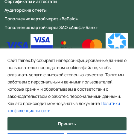
Сертификаты и аттестаты
Аудиторские отчеты
Пополнение картой через «BePaid»
Пополнение картой через ЗАО «Альфа-Банк»
Сайт fainex.by собирает неперсонифицированные данные о
пользователях посредством cookies-файлов, чтобы
оказывать услуги с высокой степенью качества. Также мы
работаем с персональными данными пользователей,
которые храним и обрабатываем в соответствии с
законодательством о работе с персональными данными.
Как это происходит можно узнать в документе
Политики
ООО «Файнекс» Республика Беларусь, 223056, Минская область,
Минский район, с/с Сеницкий, аг. Сеница, ул. Армейская, д. 8, пом. 4
конфиденциальности
.
(офис 2). Тел. контакт центра: +375 29 392 44 67 (Время работы: пн-пт. с
8.00 до 17.00). E-mail: info@fainex.by. Свидетельство о государственной
Принять
регистрации №692211253, выдано Минским райисполкомом 16.09.2022
ООО «Файнекс» является резидентом Парка высоких технологий