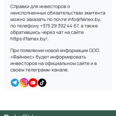
Справки для инвесторов о
неисполненных обязательствах эмитента
Имя
можно заказать по почте info@fainex.by,
по телефону +375 29 392 44 67, а также
обратившись через чат на сайте
В данный момент платформа
Номер телефона
https://fainex.by/.
находится в разработке,
следите за новостями о
При появлении новой информации ООО
запуске!
«Файнекс» будет информировать
Email
инвесторов на официальном сайте и в
своем телеграмм-канале.
Вопрос
Согласие
на обработку персональных данных