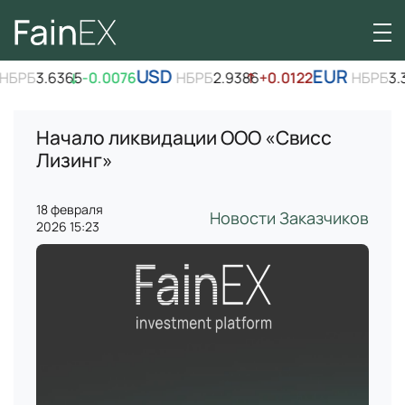
USD
EUR
НБРБ
3.6365
↓
-0.0076
НБРБ
2.9386
↑
+0.0122
НБРБ
3.
Начало ликвидации ООО «Свисс
Лизинг»
18 февраля
Новости Заказчиков
2026 15:23