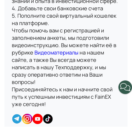
знаний и опыта в инвестиционной сфере.
4. Добавьте свои банковские счета
5. Пополните свой виртуальный кошелек
на платформе.
Чтобы помочь вам с регистрацией и
Имя
заполнением анкеты, мы подготовили
видеоинструкцию. Вы можете найти её в
В данный момент платформа
рубрике
Видеоматериалы
на нашем
Номер телефона
находится в разработке,
сайте, а также Вы всегда можете
следите за новостями о
написать в нашу Техподдержку, и мы
запуске!
сразу оперативно ответим на Ваши
Email
вопросы!
Присоединяйтесь к нам и начните свой
путь к успешным инвестициям с FainEX
Вопрос
уже сегодня!