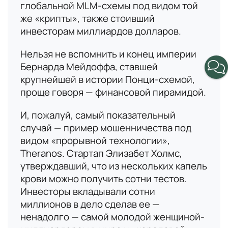
В данный момент платформа
глобальной MLM-схемы под видом той
Номер телефона
находится в разработке,
же «крипты», также стоивший
следите за новостями о
инвесторам миллиардов долларов.
запуске!
Email
Нельзя не вспомнить и конец империи
Бернарда Мейдоффа, ставшей
крупнейшей в истории Понци-схемой,
проще говоря — финансовой пирамидой.
Вопрос
И, пожалуй, самый показательный
случай — пример мошенничества под
видом «прорывной технологии»,
Theranos. Стартап Элизабет Холмс,
Согласие
на обработку персональных данных
утверждавший, что из нескольких капель
крови можно получить сотни тестов.
Инвесторы вкладывали сотни
миллионов в дело сделав ее —
ненадолго — самой молодой женщиной-