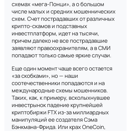
схемах «мега-Понци», а о большом
числе малых и средних мошеннических
схем. Счет пострадавших от различных
крипто-скамов и подставных
инвестплатформ, идет на тысячи,
причем далеко не все пострадавшие
заявляют правоохранителям, а в СМИ
попадают только самые яркие случаи.
Еще один момент чаще всего остается
«за скобками», но — наши
соотечественники попадаются и на
международные схемы мошенников.
Таких, как, к примеру, всколыхнувшее
инвестрынок падение крупнейшей
криптобиржи FTX из-за миллиардных
Имя
манипуляций ее создателя Сэма
Бэнкмана-Фрида. Или крах OneCoin,