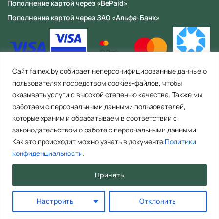
Пополнение картой через «BePaid»
Пополнение картой через ЗАО «Альфа-Банк»
Сайт fainex.by собирает неперсонифицированные данные о
пользователях посредством cookies-файлов, чтобы
оказывать услуги с высокой степенью качества. Также мы
работаем с персональными данными пользователей,
которые храним и обрабатываем в соответствии с
законодательством о работе с персональными данными.
Как это происходит можно узнать в документе
Политики
ООО «Файнекс» Республика Беларусь, 223056, Минская область,
Минский район, с/с Сеницкий, аг. Сеница, ул. Армейская, д. 8, пом. 4
конфиденциальности
.
(офис 2). Тел. контакт центра: +375 29 392 44 67 (Время работы: пн-пт. с
8.00 до 17.00). E-mail: info@fainex.by. Свидетельство о государственной
Принять
регистрации №692211253, выдано Минским райисполкомом 16.09.2022
ООО «Файнекс» является резидентом Парка высоких технологий
(свидетельство о регистрации № 0001657 от 01.07.2024)
Настроить
Отклонить
© 2026 FainEX