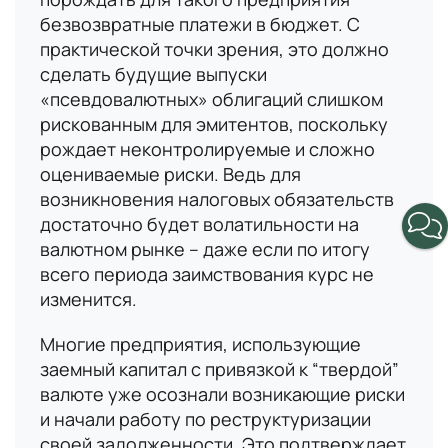
безвозвратные платежи в бюджет. С
Имя
практической точки зрения, это должно
сделать будущие выпуски
«псевдовалютных» облигаций слишком
В данный момент платформа
Номер телефона
рискованным для эмитентов, поскольку
находится в разработке,
рождает неконтролируемые и сложно
следите за новостями о
оцениваемые риски. Ведь для
запуске!
Email
возникновения налоговых обязательств
достаточно будет волатильности на
валютном рынке – даже если по итогу
всего периода заимствования курс не
Вопрос
изменится.
Многие предприятия, использующие
заемный капитал с привязкой к “твердой”
валюте уже осознали возникающие риски
Согласие
на обработку персональных данных
и начали работу по реструктуризации
своей задолженности. Это подтверждает