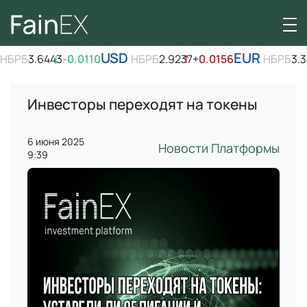
USD
EUR
НБРБ
3.6443
↓
-0.0110
НБРБ
2.9237
↑
+0.0156
НБРБ
3.3
Инвесторы переходят на токены
6 июня 2025
Новости Платформы
9:39