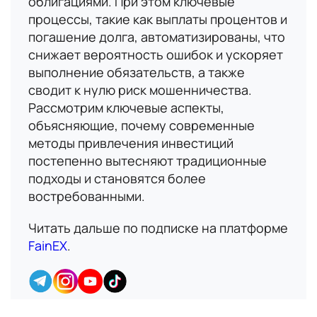
облигациями. При этом ключевые
процессы, такие как выплаты процентов и
погашение долга, автоматизированы, что
снижает вероятность ошибок и ускоряет
выполнение обязательств, а также
Имя
сводит к нулю риск мошенничества.
Рассмотрим ключевые аспекты,
В данный момент платформа
объясняющие, почему современные
Номер телефона
находится в разработке,
методы привлечения инвестиций
следите за новостями о
постепенно вытесняют традиционные
запуске!
подходы и становятся более
Email
востребованными.
Читать дальше по подписке на платформе
Вопрос
FainEX
.