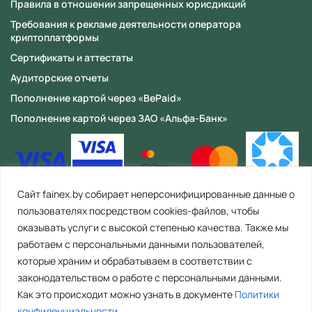
Правила в отношении запрещенных юрисдикций
Требования к рекламе деятельности оператора
криптоплатформы
Сертификаты и аттестаты
Аудиторские отчеты
Пополнение картой через «BePaid»
Пополнение картой через ЗАО «Альфа-Банк»
Сайт fainex.by собирает неперсонифицированные данные о
пользователях посредством cookies-файлов, чтобы
оказывать услуги с высокой степенью качества. Также мы
работаем с персональными данными пользователей,
которые храним и обрабатываем в соответствии с
законодательством о работе с персональными данными.
Как это происходит можно узнать в документе
Политики
ООО «Файнекс» Республика Беларусь, 223056, Минская область,
Минский район, с/с Сеницкий, аг. Сеница, ул. Армейская, д. 8, пом. 4
конфиденциальности
.