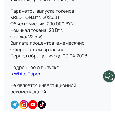
Параметры выпуска токенов
KREDITON.BYN.2025.01:
Объем эмиссии: 200 000 BYN
Имя
Номинал токена: 20 BYN
Ставка: 22,5 %
Выплата процентов: ежемесячно
В данный момент платформа
Номер телефона
Оферта: ежеквартально
находится в разработке,
Период обращения: до 09.04.2028
следите за новостями о
запуске!
Подробнее о выпуске
Email
в
White Paper
.
Не является инвестиционной
Вопрос
рекомендацией.