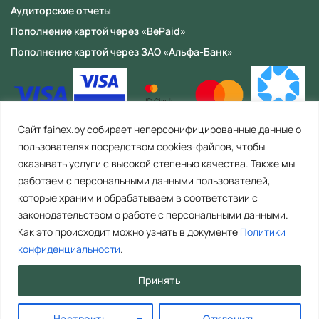
Аудиторские отчеты
Пополнение картой через «BePaid»
Пополнение картой через ЗАО «Альфа-Банк»
Сайт fainex.by собирает неперсонифицированные данные о
пользователях посредством cookies-файлов, чтобы
оказывать услуги с высокой степенью качества. Также мы
работаем с персональными данными пользователей,
которые храним и обрабатываем в соответствии с
законодательством о работе с персональными данными.
Как это происходит можно узнать в документе
Политики
ООО «Файнекс» Республика Беларусь, 223056, Минская область,
Минский район, с/с Сеницкий, аг. Сеница, ул. Армейская, д. 8, пом. 4
конфиденциальности
.
(офис 2). Тел. контакт центра: +375 29 392 44 67 (Время работы: пн-пт. с
8.00 до 17.00). E-mail: info@fainex.by. Свидетельство о государственной
Принять
регистрации №692211253, выдано Минским райисполкомом 16.09.2022
ООО «Файнекс» является резидентом Парка высоких технологий
(свидетельство о регистрации № 0001657 от 01.07.2024)
Настроить
Отклонить