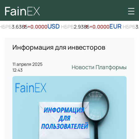
USD
EUR
НБРБ
3.6365
↑
+0.0000
НБРБ
2.9386
↑
+0.0000
НБРБ
3.
Информация для инвесторов
11 апреля 2025
Новости Платформы
12:43