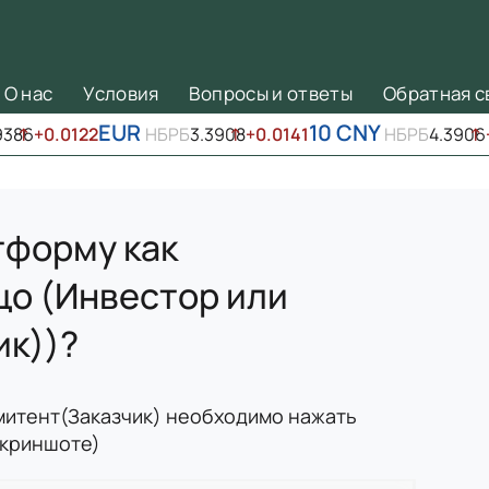
О нас
Условия
Вопросы и ответы
Обратная с
EUR
10 CNY
9386
↑
+0.0122
НБРБ
3.3908
↑
+0.0141
НБРБ
4.3906
↑
тформу как
о (Инвестор или
ик))?
Эмитент(Заказчик) необходимо нажать
 скриншоте)