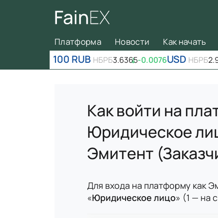
Платформа
Новости
Как начать
100 RUB
USD
НБРБ
3.6365
↓
-0.0076
НБРБ
2.
Как войти на пла
Юридическое лиц
Эмитент (Заказч
Для входа на платформу как 
«
Юридическое лицо
» (1 — на