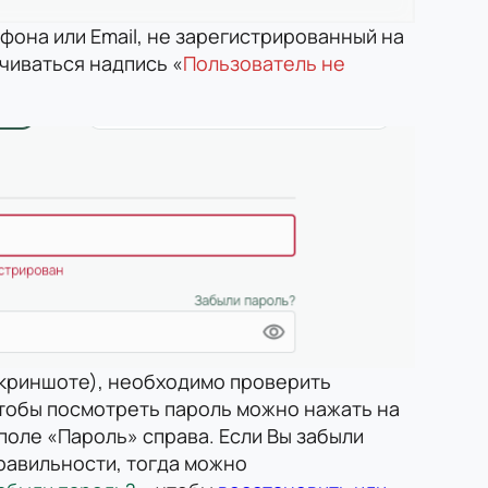
фона или Email, не зарегистрированный на
чиваться надпись «
Пользователь не
Имя
В данный момент платформа
Номер телефона
находится в разработке, следите
скриншоте), необходимо проверить
за новостями о запуске!
Чтобы посмотреть пароль можно нажать на
 поле «Пароль» справа. Если Вы забыли
Email
правильности, тогда можно