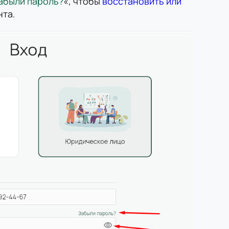
абыли пароль?
«, чтобы
восстановить или
нта.
Вопрос
Согласие
на обработку персональных данных