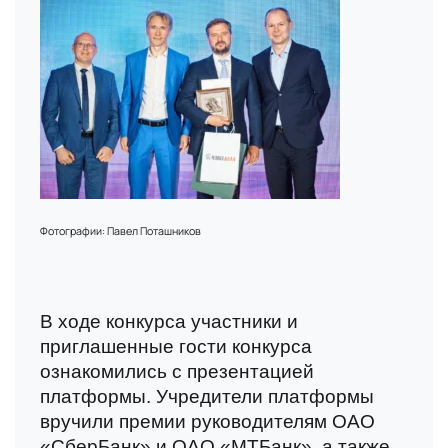
Имя
В данный момент платформа
Номер телефона
находится в разработке,
Фотографии: Павел Поташников
следите за новостями о
запуске!
Email
В ходе конкурса участники и
приглашенные гости конкурса
ознакомились с презентацией
Вопрос
платформы. Учредители платформы
вручили премии руководителям ОАО
«СберБанк» и ОАО «МТБанк», а также