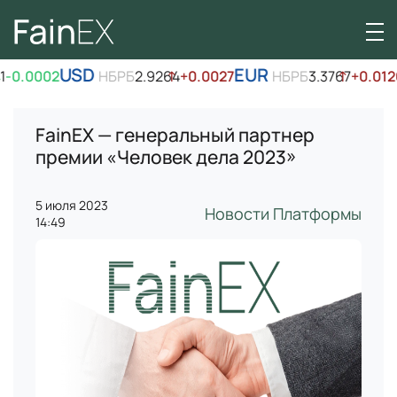
USD
EUR
-0.0002
НБРБ
2.9264
↑
+0.0027
НБРБ
3.3767
↑
+0.0126
FainEX — генеральный партнер
премии «Человек дела 2023»
5 июля 2023
Новости Платформы
14:49